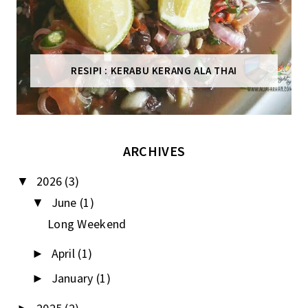
RESIPI : KERABU KERANG ALA THAI
ARCHIVES
2026
(3)
▼
June
(1)
▼
Long Weekend
April
(1)
►
January
(1)
►