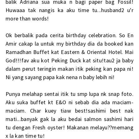
balik Adriana sua muka n bagi paper bag Fossil!
Huwaaa tak nangis ka aku time tu...husband2 u'r
more than words!
Ok berbalik pada cerita birthday celebration. So En
Amir cakap la untuk my birthday dia da booked kan
Ramadhan Buffet kat Eastern & Oriental Hotel. Mai
God!!!fav aku kot Peking Duck kat situ!tau2 ja baby
dalam perut teringin makan itik peking kan papa ni!
Ni yang sayang papa kak nena n baby lebih ni!
Punya melahap sentai itik tu smp lupa nk snap foto.
Aku suka buffet kt E&O ni sebab dia ada maciam-
maciam. Char kuey tiaw best!sashimi best nak
mati...banyak gak la aku bedai salmon sashimi hari
tu dengan Fresh oyster! Makanan melayu??memang
x la kan time tu!