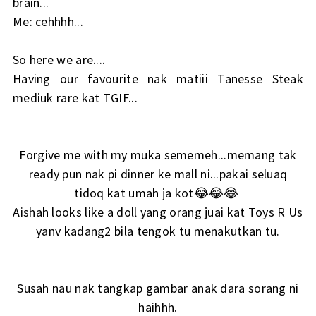
brain...
Me: cehhhh...
So here we are....
Having our favourite nak matiii Tanesse Steak
mediuk rare kat TGIF...
Forgive me with my muka sememeh...memang tak
ready pun nak pi dinner ke mall ni...pakai seluaq
tidoq kat umah ja kot😂😂😂
Aishah looks like a doll yang orang juai kat Toys R Us
yanv kadang2 bila tengok tu menakutkan tu.
Susah nau nak tangkap gambar anak dara sorang ni
haihhh.