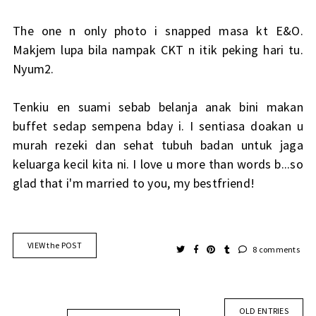
The one n only photo i snapped masa kt E&O.
Makjem lupa bila nampak CKT n itik peking hari tu.
Nyum2.
Tenkiu en suami sebab belanja anak bini makan
buffet sedap sempena bday i. I sentiasa doakan u
murah rezeki dan sehat tubuh badan untuk jaga
keluarga kecil kita ni. I love u more than words b...so
glad that i'm married to you, my bestfriend!
VIEW the POST
8 comments
OLD ENTRIES