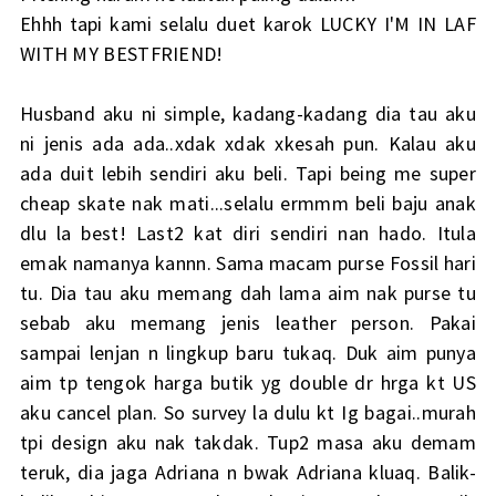
Ehhh tapi kami selalu duet karok LUCKY I'M IN LAF
WITH MY BESTFRIEND!
Husband aku ni simple, kadang-kadang dia tau aku
ni jenis ada ada..xdak xdak xkesah pun. Kalau aku
ada duit lebih sendiri aku beli. Tapi being me super
cheap skate nak mati...selalu ermmm beli baju anak
dlu la best! Last2 kat diri sendiri nan hado. Itula
emak namanya kannn. Sama macam purse Fossil hari
tu. Dia tau aku memang dah lama aim nak purse tu
sebab aku memang jenis leather person. Pakai
sampai lenjan n lingkup baru tukaq. Duk aim punya
aim tp tengok harga butik yg double dr hrga kt US
aku cancel plan. So survey la dulu kt Ig bagai..murah
tpi design aku nak takdak. Tup2 masa aku demam
teruk, dia jaga Adriana n bwak Adriana kluaq. Balik-