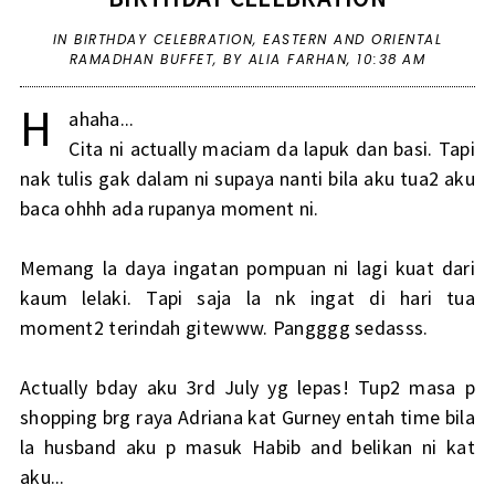
IN
BIRTHDAY CELEBRATION
,
EASTERN AND ORIENTAL
RAMADHAN BUFFET
,
BY ALIA FARHAN,
10:38 AM
H
ahaha...
Cita ni actually maciam da lapuk dan basi. Tapi
nak tulis gak dalam ni supaya nanti bila aku tua2 aku
baca ohhh ada rupanya moment ni.
Memang la daya ingatan pompuan ni lagi kuat dari
kaum lelaki. Tapi saja la nk ingat di hari tua
moment2 terindah gitewww. Pangggg sedasss.
Actually bday aku 3rd July yg lepas! Tup2 masa p
shopping brg raya Adriana kat Gurney entah time bila
la husband aku p masuk Habib and belikan ni kat
aku...