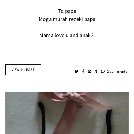
Tq papa
Moga murah rezeki papa.
Mama love u and anak2.
VIEW the POST
2 comments