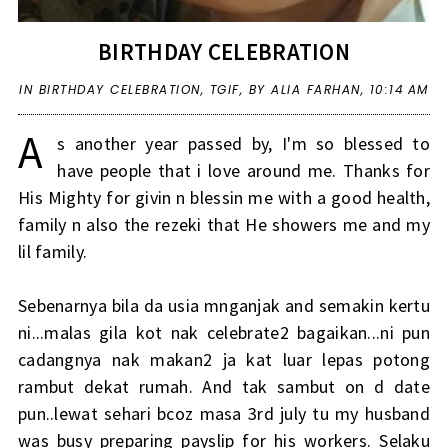
BIRTHDAY CELEBRATION
IN
BIRTHDAY CELEBRATION
,
TGIF
,
BY ALIA FARHAN,
10:14 AM
A
s another year passed by, I'm so blessed to
have people that i love around me. Thanks for
His Mighty for givin n blessin me with a good health,
family n also the rezeki that He showers me and my
lil family.
Sebenarnya bila da usia mnganjak and semakin kertu
ni...malas gila kot nak celebrate2 bagaikan...ni pun
cadangnya nak makan2 ja kat luar lepas potong
rambut dekat rumah. And tak sambut on d date
pun..lewat sehari bcoz masa 3rd july tu my husband
was busy preparing payslip for his workers. Selaku