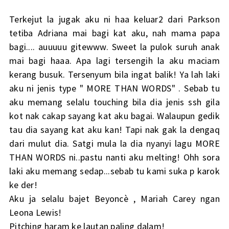
Terkejut la jugak aku ni haa keluar2 dari Parkson
tetiba Adriana mai bagi kat aku, nah mama papa
bagi.... auuuuu gitewww. Sweet la pulok suruh anak
mai bagi haaa. Apa lagi tersengih la aku maciam
kerang busuk. Tersenyum bila ingat balik! Ya lah laki
aku ni jenis type " MORE THAN WORDS" . Sebab tu
aku memang selalu touching bila dia jenis ssh gila
kot nak cakap sayang kat aku bagai. Walaupun gedik
tau dia sayang kat aku kan! Tapi nak gak la dengaq
dari mulut dia. Satgi mula la dia nyanyi lagu MORE
THAN WORDS ni..pastu nanti aku melting! Ohh sora
laki aku memang sedap...sebab tu kami suka p karok
ke der!
Aku ja selalu bajet Beyoncè , Mariah Carey ngan
Leona Lewis!
Pitching haram ke lautan paling dalam!