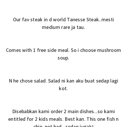
Our fav steak in d world Tanesse Steak..mesti
medium rare ja tau.
Comes with 1 free side meal. So i choose mushroom
soup.
N he chose salad. Salad ni kan aku buat sedap lagi
kot.
Disebabkan kami order 2 main dishes...so kami
entitled for 2 kids meals. Best kan. This one fish n
chip, not bad...sedap jugak!