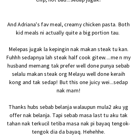
And Adriana's fav meal, creamy chicken pasta. Both
kid meals ni actually quite a big portion tau.
Melepas jugak la kepingin nak makan steak tu kan.
Fuhhh sedapnya lah steak half cook gitew....me n my
husband memang tak prefer well done punya sebab
selalu makan steak org Melayu well done keraih
kong and tak sedap! But this one juicy wei...sedap
nak mam!
Thanks hubs sebab belanja walaupun mula2 aku yg
offer nak belanja. Tapi sebab masa last tu aku tak
tahan nak terkucil tetiba masa nak pi bayaq tengok-
tengok dia da bayaq. Hehehhe.