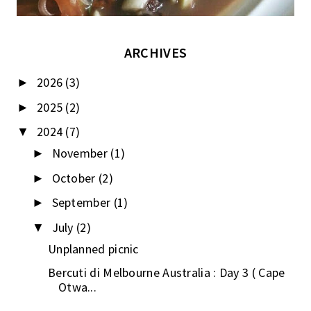
ARCHIVES
2026
(3)
►
2025
(2)
►
2024
(7)
▼
November
(1)
►
October
(2)
►
September
(1)
►
July
(2)
▼
Unplanned picnic
Bercuti di Melbourne Australia : Day 3 ( Cape
Otwa...