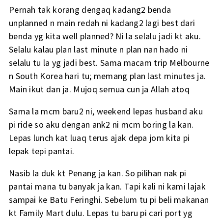
Pernah tak korang dengaq kadang2 benda
unplanned n main redah ni kadang2 lagi best dari
benda yg kita well planned? Ni la selalu jadi kt aku.
Selalu kalau plan last minute n plan nan hado ni
selalu tu la yg jadi best. Sama macam trip Melbourne
n South Korea hari tu; memang plan last minutes ja.
Main ikut dan ja. Mujoq semua cun ja Allah atoq
Sama la mcm baru2 ni, weekend lepas husband aku
pi ride so aku dengan ank2 ni mcm boring la kan.
Lepas lunch kat luaq terus ajak depa jom kita pi
lepak tepi pantai.
Nasib la duk kt Penang ja kan. So pilihan nak pi
pantai mana tu banyak ja kan. Tapi kali ni kami lajak
sampai ke Batu Feringhi. Sebelum tu pi beli makanan
kt Family Mart dulu. Lepas tu baru pi cari port yg