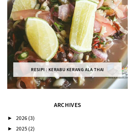
RESIPI : KERABU KERANG ALA THAI
ARCHIVES
2026
(3)
►
2025
(2)
►