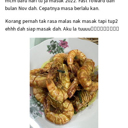
mcm baru hari tu ja masuk 2022. Fast foward dah
bulan Nov dah. Cepatnya masa berlalu kan.
Korang pernah tak rasa malas nak masak tapi tup2
ehhh dah siap masak dah. Aku la tuuuu🤷🏽‍♀️🤷🏽‍♀️🤷🏽‍♀️