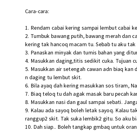
Cara-cara:
1. Rendam cabai kering sampai lembut cabai ker
2. Tumbuk bawang putih, bawang merah dan cab
kering tak hancoq macam tu. Sebab tu aku tak 
3. Panaskan minyak dan tumis bahan yang ditu
4. Masukkan daging,titis sedikit cuka. Tujuan c
5. Masukkan air setengah cawan adn biaq kan d
n daging tu lembut skit.
6. Bila ayaq dah kering masukkan sos tiram, N
7. Biaq teloq tu dah agak masak baru pecah kan
8. Masukkan nasi dan gaul sampai sebati. Jan
9. Kalau ada sayoq boleh letak sayoq. Kalau ta
ranggup2 skit. Tak suka lembik2 gitu. So aku bi
10. Dah siap.. Boleh tangkap gmbaq untuk ora