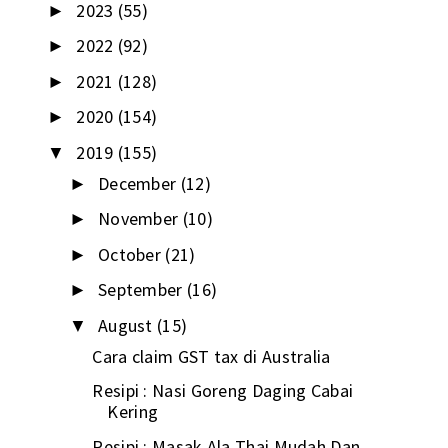
2023
(55)
►
2022
(92)
►
2021
(128)
►
2020
(154)
►
2019
(155)
▼
December
(12)
►
November
(10)
►
October
(21)
►
September
(16)
►
August
(15)
▼
Cara claim GST tax di Australia
Resipi : Nasi Goreng Daging Cabai
Kering
Resipi : Masak Ala Thai Mudah Dan