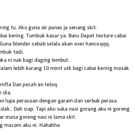
ing tu. Aku guna air panas ja senang skit.
ai kering. Tumbuk kasar ya. Baru Dapat texture cabai
Guna blender sebab selalu akan over hancoqqq.
mbuk tadi.
uka ni nak bagi daging lembut.
alam lebih kurang 10 minit utk bagi cabai kering masak
amfla Dan pecah an teloq.
 dia.
gan lupa perasaan dengan garam dan serbuk perasa.
kdak.. Dah siap. Tapi aku suka nasi gorang aku ni goreng
ar masa goreng nasi ni lama skit.
ng macam aku ni. Hahahha