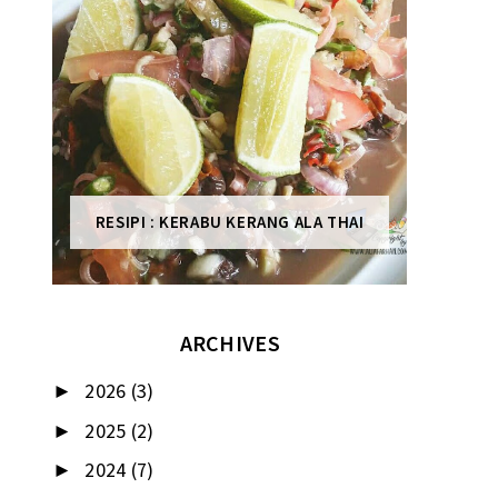
RESIPI : KERABU KERANG ALA THAI
ARCHIVES
2026
(3)
►
2025
(2)
►
2024
(7)
►