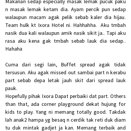
Makanan sedap especially masak lemak pucuk paku
n masak lemak ketam dia. Ayam percik pun sedap
walaupun macam agak pelik sebab kaler dia hijau.
Team hulk kt Ixora Hotel ni. Hahhahha. Aku tmbah
nasik dua kali walaupun amik nasik sikit ja.. Tapi aku
rasa aku kena gak tmbah sebab lauk dia sedap..
Hahaha
Cuma dari segi lain, Buffet spread agak tidak
tersusun. Aku agak missed out sambai part n kerabu
part sebab depa letak jauh skit dari spread lauk
pauk.
Hopefully pihak Ixora Dapat perbaiki dat part. Others
than that, ada corner playground dekat hujung for
kids to play. Yang ni memang totally good. Takdak
lah anak2 hampa yg besaq n cerdik tak reti duk diam
tu duk mintak gadjet ja kan. Memang terbaik and