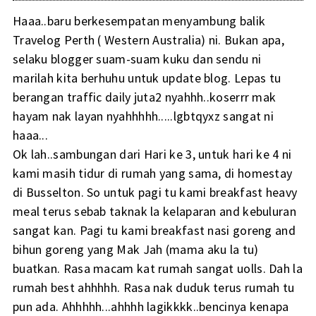
Haaa..baru berkesempatan menyambung balik
Travelog Perth ( Western Australia) ni. Bukan apa,
selaku blogger suam-suam kuku dan sendu ni
marilah kita berhuhu untuk update blog. Lepas tu
berangan traffic daily juta2 nyahhh..koserrr mak
hayam nak layan nyahhhhh.....lgbtqyxz sangat ni
haaa...
Ok lah..sambungan dari Hari ke 3, untuk hari ke 4 ni
kami masih tidur di rumah yang sama, di homestay
di Busselton. So untuk pagi tu kami breakfast heavy
meal terus sebab taknak la kelaparan and kebuluran
sangat kan. Pagi tu kami breakfast nasi goreng and
bihun goreng yang Mak Jah (mama aku la tu)
buatkan. Rasa macam kat rumah sangat uolls. Dah la
rumah best ahhhhh. Rasa nak duduk terus rumah tu
pun ada. Ahhhhh...ahhhh lagikkkk..bencinya kenapa