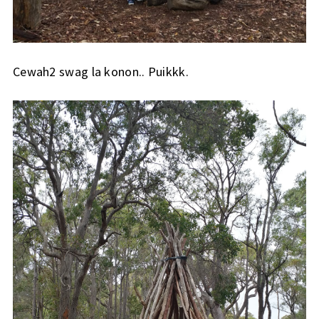
Cewah2 swag la konon.. Puikkk.