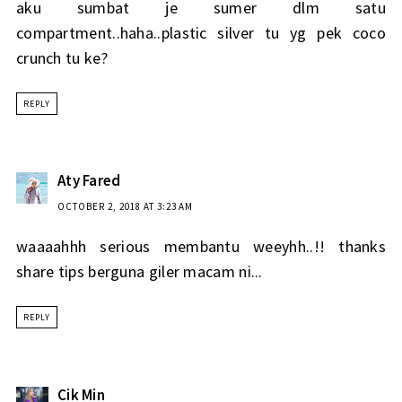
aku sumbat je sumer dlm satu
compartment..haha..plastic silver tu yg pek coco
crunch tu ke?
REPLY
Aty Fared
OCTOBER 2, 2018 AT 3:23 AM
waaaahhh serious membantu weeyhh..!! thanks
share tips berguna giler macam ni...
REPLY
Cik Min