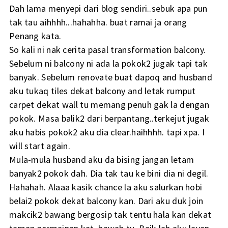
Dah lama menyepi dari blog sendiri..sebuk apa pun
tak tau aihhhh...hahahha. buat ramai ja orang
Penang kata.
So kali ni nak cerita pasal transformation balcony.
Sebelum ni balcony ni ada la pokok2 jugak tapi tak
banyak. Sebelum renovate buat dapoq and husband
aku tukaq tiles dekat balcony and letak rumput
carpet dekat wall tu memang penuh gak la dengan
pokok. Masa balik2 dari berpantang..terkejut jugak
aku habis pokok2 aku dia clear.haihhhh. tapi xpa. I
will start again.
Mula-mula husband aku da bising jangan letam
banyak2 pokok dah. Dia tak tau ke bini dia ni degil.
Hahahah. Alaaa kasik chance la aku salurkan hobi
belai2 pokok dekat balcony kan. Dari aku duk join
makcik2 bawang bergosip tak tentu hala kan dekat