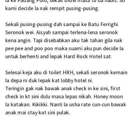
la ke Padang Polo, sekali show masa tu da habis. So
kami decide la nak rempit pusing-pusing.
Sekali pusing-pusing dah sampai ke Batu Ferrighi.
Seronok wei. Aisyah sampai terlena-lena seronok
kena angin. Tapi disebabkan aku tak tahan gila nak
pee pee and poo poo maka suami aku pun decide la
untuk berhenti and lepak Hard Rock Hotel sat.
Selesai keja aku di toilet HRH, sekali seronok kemain
la depa ni duk lepak kat lobby hotel ni.
Teringin gak nak bawak anak check in ke sini, first
check in kt sini dulu masa lepas nikah. Honey moon
la katakan. Kikikki. Nanti la usha rate cun-cun bawak
anak mai stay kat sini pulak.