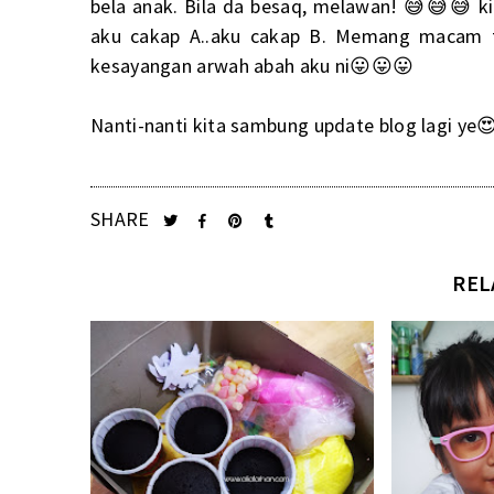
bela anak. Bila da besaq, melawan! 😅😅😅 k
aku cakap A..aku cakap B. Memang macam t
kesayangan arwah abah aku ni😛😛😛
Nanti-nanti kita sambung update blog lagi ye
SHARE
REL