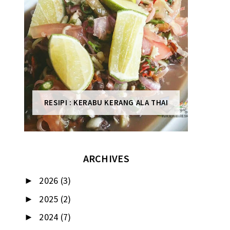
RESIPI : KERABU KERANG ALA THAI
ARCHIVES
2026
(3)
►
2025
(2)
►
2024
(7)
►