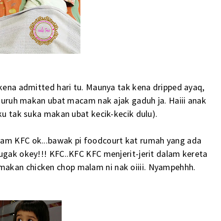
 kena admitted hari tu. Maunya tak kena dripped ayaq,
k suruh makan ubat macam nak ajak gaduh ja. Haiii anak
aku tak suka makan ubat kecik-kecik dulu).
yam KFC ok...bawak pi foodcourt kat rumah yang ada
ugak okey!!! KFC..KFC KFC menjerit-jerit dalam kereta
akan chicken chop malam ni nak oiiii. Nyampehhh.