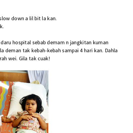
ow down a lil bit la kan.
ak.
 daru hospital sebab demam n jangkitan kuman
a deman tak kebah-kebah sampai 4 hari kan. Dahla
h wei. Gila tak cuak!