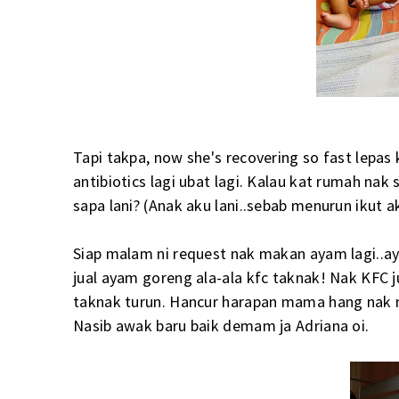
Tapi takpa, now she's recovering so fast lepas
antibiotics lagi ubat lagi. Kalau kat rumah na
sapa lani? (Anak aku lani..sebab menurun ikut 
Siap malam ni request nak makan ayam lagi..a
jual ayam goreng ala-ala kfc taknak! Nak KFC j
taknak turun. Hancur harapan mama hang nak m
Nasib awak baru baik demam ja Adriana oi.