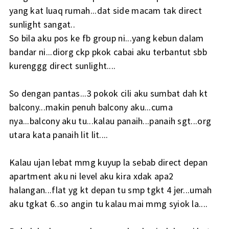
yang kat luaq rumah...dat side macam tak direct
sunlight sangat..
So bila aku pos ke fb group ni...yang kebun dalam
bandar ni...diorg ckp pkok cabai aku terbantut sbb
kurenggg direct sunlight....
So dengan pantas...3 pokok cili aku sumbat dah kt
balcony...makin penuh balcony aku...cuma
nya...balcony aku tu...kalau panaih...panaih sgt...org
utara kata panaih lit lit....
Kalau ujan lebat mmg kuyup la sebab direct depan
apartment aku ni level aku kira xdak apa2
halangan...flat yg kt depan tu smp tgkt 4 jer...umah
aku tgkat 6..so angin tu kalau mai mmg syiok la....