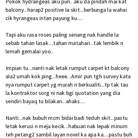
Pokok hydrangeas aku pun...aku da pindah mai kat
balcony...harap2 positive la skit...berbunga la wahai
cik hyrangeas intan payung ku....
Tapi aku rasa roses paling senang nak handle la
sebab tahan lasak....tahan matahari...tak lembik n
lemah gemalai yoo..
Impian tu...nanti nak letak rumput carpet kt balcony
ala2 umah kok ping...heee...Amir pun tgh survey kata
nya rumput carpet yg murah n berkualiti...tp tak tau
la kontraktor sorg ni nak bgi quotation yang dia
sendiri bayaq tu bilakan...ahaks....
Nanti...nak bubuh mcm bidai badi teduh skit...pastu
letak kerusi n meja kecik...habuan nak lepak minum
teh petang2 sambil layan novel ka apa ka....pastu buh