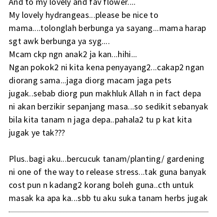
And to my lovely and fav flower....
My lovely hydrangeas...please be nice to
mama....tolonglah berbunga ya sayang...mama harap
sgt awk berbunga ya syg....
Mcam ckp ngn anak2 ja kan...hihi...
Ngan pokok2 ni kita kena penyayang2...cakap2 ngan
diorang sama...jaga diorg macam jaga pets
jugak..sebab diorg pun makhluk Allah n in fact depa
ni akan berzikir sepanjang masa...so sedikit sebanyak
bila kita tanam n jaga depa..pahala2 tu p kat kita
jugak ye tak???
Plus..bagi aku...bercucuk tanam/planting/ gardening
ni one of the way to release stress...tak guna banyak
cost pun n kadang2 korang boleh guna..cth untuk
masak ka apa ka...sbb tu aku suka tanam herbs jugak