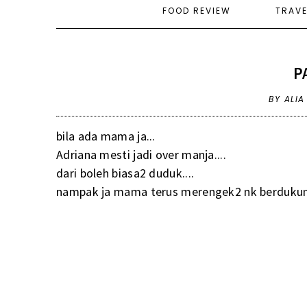
FOOD REVIEW
TRAV
P
BY ALI
bila ada mama ja...
Adriana mesti jadi over manja....
dari boleh biasa2 duduk....
nampak ja mama terus merengek2 nk berdukung