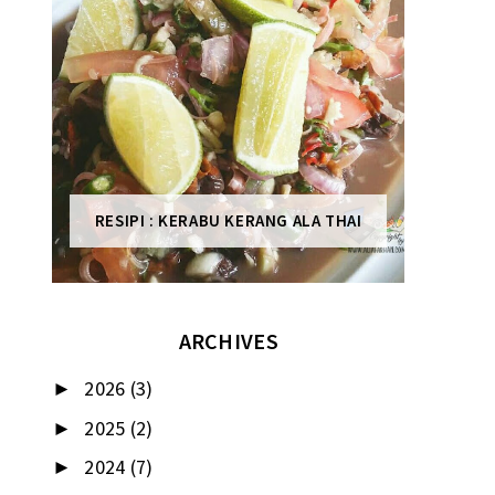
RESIPI : KERABU KERANG ALA THAI
ARCHIVES
2026
(3)
►
2025
(2)
►
2024
(7)
►