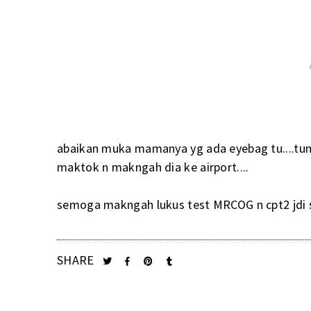
abaikan muka mamanya yg ada eyebag tu....tu
maktok n makngah dia ke airport....
semoga makngah lukus test MRCOG n cpt2 jdi s
SHARE