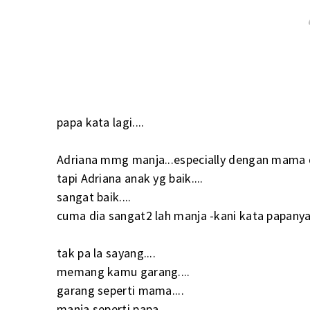
papa kata lagi....
Adriana mmg manja...especially dengan mama di
tapi Adriana anak yg baik....
sangat baik....
cuma dia sangat2 lah manja -kani kata papanya
tak pa la sayang....
memang kamu garang....
garang seperti mama....
manja seperti papa.....