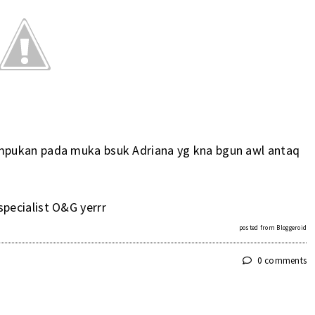
mpukan pada muka bsuk Adriana yg kna bgun awl antaq
pecialist O&G yerrr
posted from
Bloggeroid
0 comments