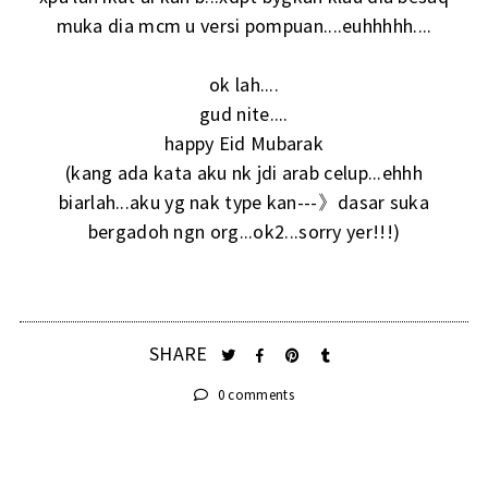
muka dia mcm u versi pompuan....euhhhhh....
ok lah....
gud nite....
happy Eid Mubarak
(kang ada kata aku nk jdi arab celup...ehhh
biarlah...aku yg nak type kan---》dasar suka
bergadoh ngn org...ok2...sorry yer!!!)
SHARE
0 comments