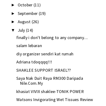
October
(11)
►
September
(19)
►
August
(26)
►
July
(14)
▼
finally i don't belong to any company....
salam lebaran
diy organizer sendiri kat rumah
Adriana tdoqqqq!!!
SHAKLEE SUPPORT ISRAEL??
Saya Nak Duit Raya RM300 Daripada
Nile.Com.My
khasiat VIVIX shaklee-TONIK POWER
Watsons Invigorating Wet Tissues Review