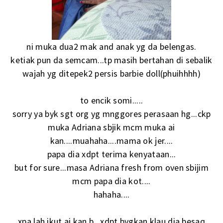
ni muka dua2 mak and anak yg da belengas.
ketiak pun da semcam...tp masih bertahan di sebalik
wajah yg ditepek2 persis barbie doll(phuihhhh)
to encik somi.....
sorry ya byk sgt org yg mnggores perasaan hg...ckp
muka Adriana sbjik mcm muka ai
kan....muahaha....mama ok jer....
papa dia xdpt terima kenyataan...
but for sure...masa Adriana fresh from oven sbijim
mcm papa dia kot....
hahaha....
xpa lah ikut ai kan b...xdpt bygkan klau dia besaq