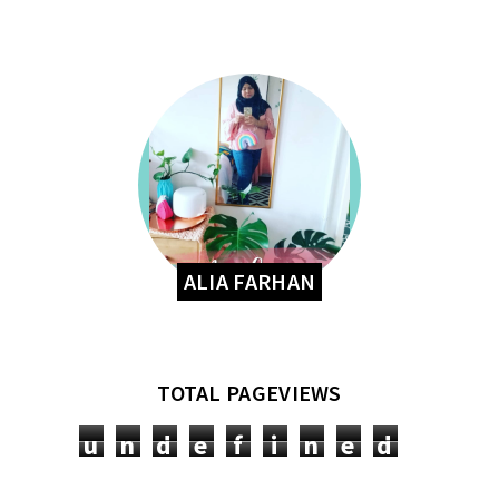
ALIA FARHAN
TOTAL PAGEVIEWS
u
n
d
e
f
i
n
e
d