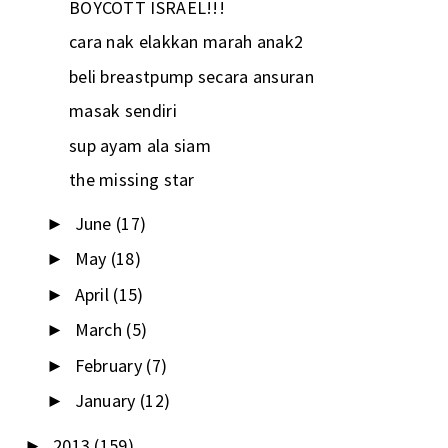
BOYCOTT ISRAEL!!!
cara nak elakkan marah anak2
beli breastpump secara ansuran
masak sendiri
sup ayam ala siam
the missing star
June
(17)
►
May
(18)
►
April
(15)
►
March
(5)
►
February
(7)
►
January
(12)
►
2013
(159)
►