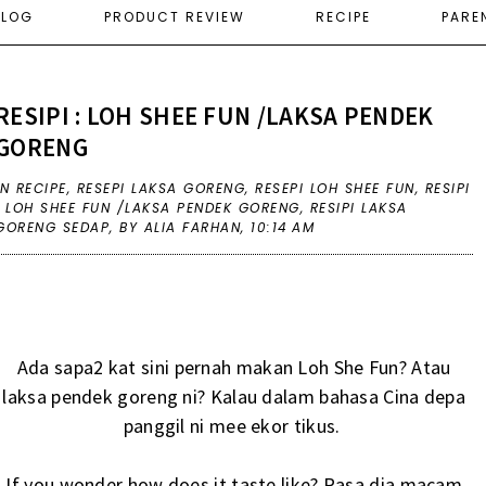
ELOG
PRODUCT REVIEW
RECIPE
PARE
RESIPI : LOH SHEE FUN /LAKSA PENDEK
GORENG
IN
RECIPE
,
RESEPI LAKSA GORENG
,
RESEPI LOH SHEE FUN
,
RESIPI
: LOH SHEE FUN /LAKSA PENDEK GORENG
,
RESIPI LAKSA
GORENG SEDAP
,
BY ALIA FARHAN,
10:14 AM
Ada sapa2 kat sini pernah makan Loh She Fun? Atau
laksa pendek goreng ni? Kalau dalam bahasa Cina depa
panggil ni mee ekor tikus.
If you wonder how does it taste like? Rasa dia macam