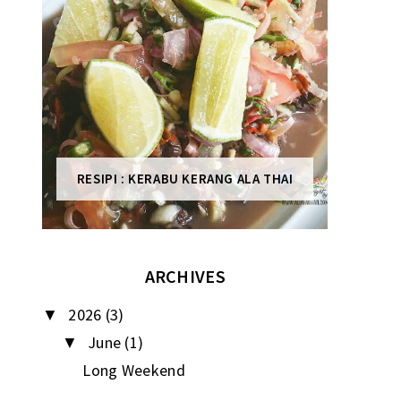
RESIPI : KERABU KERANG ALA THAI
ARCHIVES
2026
(3)
▼
June
(1)
▼
Long Weekend