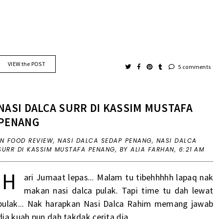
VIEW the POST
5 comments
NASI DALCA SURR DI KASSIM MUSTAFA
PENANG
IN
FOOD REVIEW
,
NASI DALCA SEDAP PENANG
,
NASI DALCA
SURR DI KASSIM MUSTAFA PENANG
,
BY ALIA FARHAN,
6:21 AM
H
ari Jumaat lepas... Malam tu tibehhhhh lapaq nak
makan nasi dalca pulak. Tapi time tu dah lewat
pulak... Nak harapkan Nasi Dalca Rahim memang jawab
dia kuah pun dah takdak cerita dia.