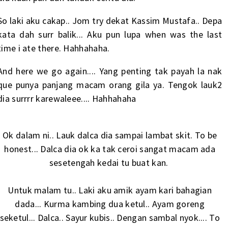
So laki aku cakap.. Jom try dekat Kassim Mustafa.. Depa
kata dah surr balik... Aku pun lupa when was the last
time i ate there. Hahhahaha.
And here we go again.... Yang penting tak payah la nak
que punya panjang macam orang gila ya. Tengok lauk2
dia surrrr karewaleee.... Hahhahaha
Ok dalam ni.. Lauk dalca dia sampai lambat skit. To be
honest... Dalca dia ok ka tak ceroi sangat macam ada
sesetengah kedai tu buat kan.
Untuk malam tu.. Laki aku amik ayam kari bahagian
dada... Kurma kambing dua ketul.. Ayam goreng
seketul... Dalca.. Sayur kubis.. Dengan sambal nyok.... To