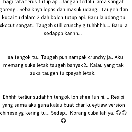
bagi rata terus tutup api. Jangan terlalu lama sangat
goreng.. Sebaiknya lepas dah masuk udang.. Taugeh dan
kucai tu dalam 2 dah boleh tutup api. Baru la udang tu
xkecut sangat.. Taugeh still crunchy gituhhhhh.... Baru la
sedappp kannn...
Haa tengok tu.. Taugeh pun nampak crunchy ja.. Aku
memang suka letak taugeh banyak2.. Kalau yang tak
suka taugeh tu xpayah letak.
Ehhhh terliur sudahhh tengok loh shee fun ni.... Resipi
yang sama aku guna kalau buat char kueytiaw version
chinese yg kering tu... Sedap... Korang cuba lah ya. 😊😊
😊