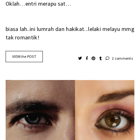
Oklah…entri merapu sat…
biasa lah..ini lumrah dan hakikat...lelaki melayu mmg
tak romantik!
VIEW the POST
2 comments