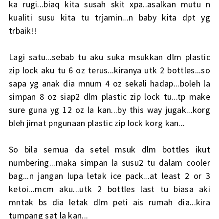
ka rugi...biaq kita susah skit xpa..asalkan mutu n
kualiti susu kita tu trjamin...n baby kita dpt yg
trbaik!!
Lagi satu...sebab tu aku suka msukkan dlm plastic
zip lock aku tu 6 oz terus...kiranya utk 2 bottles...so
sapa yg anak dia mnum 4 oz sekali hadap...boleh la
simpan 8 oz siap2 dlm plastic zip lock tu...tp make
sure guna yg 12 oz la kan...by this way jugak...korg
bleh jimat pngunaan plastic zip lock korg kan...
So bila semua da setel msuk dlm bottles ikut
numbering...maka simpan la susu2 tu dalam cooler
bag...n jangan lupa letak ice pack...at least 2 or 3
ketoi...mcm aku...utk 2 bottles last tu biasa aki
mntak bs dia letak dlm peti ais rumah dia...kira
tumpang sat la kan...