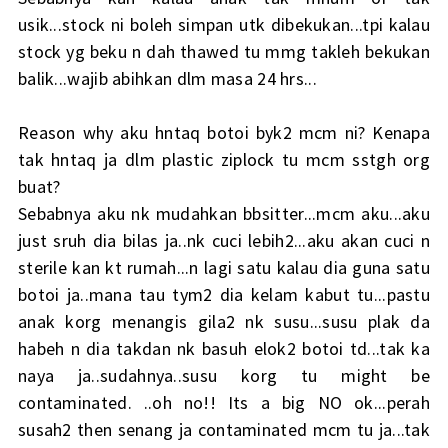
usik...stock ni boleh simpan utk dibekukan...tpi kalau
stock yg beku n dah thawed tu mmg takleh bekukan
balik...wajib abihkan dlm masa 24 hrs...
Reason why aku hntaq botoi byk2 mcm ni? Kenapa
tak hntaq ja dlm plastic ziplock tu mcm sstgh org
buat?
Sebabnya aku nk mudahkan bbsitter...mcm aku...aku
just sruh dia bilas ja..nk cuci lebih2...aku akan cuci n
sterile kan kt rumah...n lagi satu kalau dia guna satu
botoi ja..mana tau tym2 dia kelam kabut tu...pastu
anak korg menangis gila2 nk susu...susu plak da
habeh n dia takdan nk basuh elok2 botoi td...tak ka
naya ja..sudahnya..susu korg tu might be
contaminated. ..oh no!! Its a big NO ok...perah
susah2 then senang ja contaminated mcm tu ja...tak