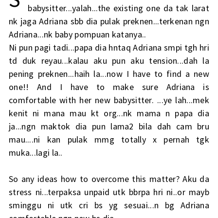
babysitter...yalah...the existing one da tak larat
nk jaga Adriana sbb dia pulak preknen...terkenan ngn
Adriana...nk baby pompuan katanya..
Ni pun pagi tadi...papa dia hntaq Adriana smpi tgh hri
td duk reyau...kalau aku pun aku tension...dah la
pening preknen...haih la...now I have to find a new
one!! And I have to make sure Adriana is
comfortable with her new babysitter. ...ye lah...mek
kenit ni mana mau kt org...nk mama n papa dia
ja...ngn maktok dia pun lama2 bila dah cam bru
mau....ni kan pulak mmg totally x pernah tgk
muka...lagi la..
So any ideas how to overcome this matter? Aku da
stress ni...terpaksa unpaid utk bbrpa hri ni..or mayb
sminggu ni utk cri bs yg sesuai...n bg Adriana