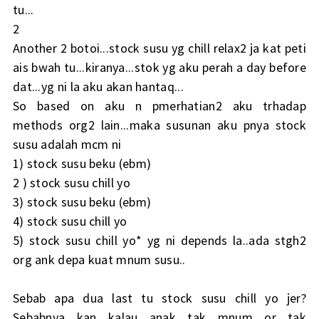
tu...
2
Another 2 botoi...stock susu yg chill relax2 ja kat peti
ais bwah tu...kiranya...stok yg aku perah a day before
dat...yg ni la aku akan hantaq...
So based on aku n pmerhatian2 aku trhadap
methods org2 lain...maka susunan aku pnya stock
susu adalah mcm ni
1) stock susu beku (ebm)
2 ) stock susu chill yo
3) stock susu beku (ebm)
4) stock susu chill yo
5) stock susu chill yo* yg ni depends la..ada stgh2
org ank depa kuat mnum susu..
Sebab apa dua last tu stock susu chill yo jer?
Sebabnya kan kalau anak tak mnum or tak