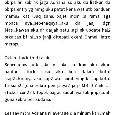
bbrpa hri sbb nk jaga Adriana..so aku da listkan da
bbrpa entry yg mmg aku patut kena wat utk panduan
mama2 kat luaq sana...bajet mcm la ramai sgt
mbaca nya..sebenaqnya...aku da janji dgn
Mas...kawan aku dr darjah satu lagi nk update hal2
brkaitan bf ni...so janji ditepati okeh! Ohmai...intro
merapu...
Oklah...back to d tajuk...
Sebenaqnya...utk aku...ni aku la kan...aku akan
hantaq stock susu aku buh dalam botoi
siap2...kiranya aku siap2 wat numbering kt cap botoi
tu siap2..guna zebra pen ja..ya2 ja p MR DIY nk cri
sticker cun2 nk tepek bagai..sudahnya tak jmpa..dah
guna zebra pen sudaaa....
Let say mcm Adriana ni average dia minum kt rumah