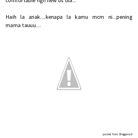
comfortable ngn new bs dia...
Haih la anak....kenapa la kamu mcm ni...pening
mama tauuu....
posted from
Bloggeroid