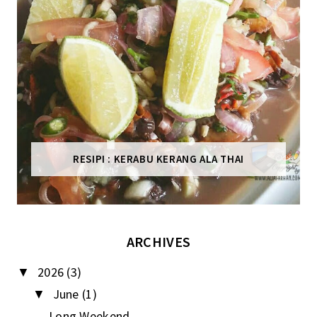
RESIPI : KERABU KERANG ALA THAI
ARCHIVES
2026
(3)
▼
June
(1)
▼
Long Weekend