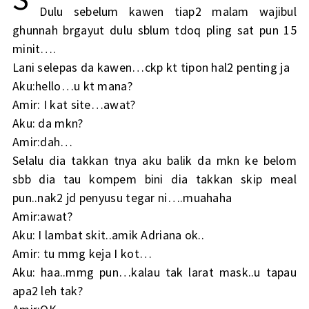
Dulu sebelum kawen tiap2 malam wajibul
ghunnah brgayut dulu sblum tdoq pling sat pun 15
minit….
Lani selepas da kawen…ckp kt tipon hal2 penting ja
Aku:hello…u kt mana?
Amir: I kat site…awat?
Aku: da mkn?
Amir:dah…
Selalu dia takkan tnya aku balik da mkn ke belom
sbb dia tau kompem bini dia takkan skip meal
pun..nak2 jd penyusu tegar ni….muahaha
Amir:awat?
Aku: I lambat skit..amik Adriana ok..
Amir: tu mmg keja I kot…
Aku: haa..mmg pun…kalau tak larat mask..u tapau
apa2 leh tak?