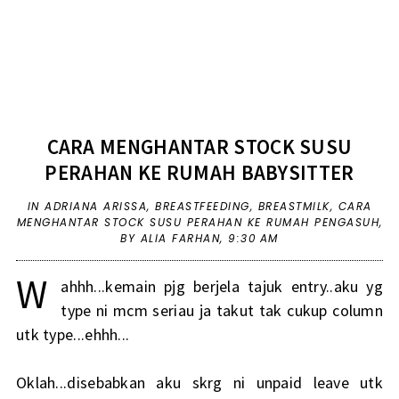
CARA MENGHANTAR STOCK SUSU
PERAHAN KE RUMAH BABYSITTER
IN
ADRIANA ARISSA
,
BREASTFEEDING
,
BREASTMILK
,
CARA
MENGHANTAR STOCK SUSU PERAHAN KE RUMAH PENGASUH
,
BY ALIA FARHAN,
9:30 AM
W
ahhh...kemain pjg berjela tajuk entry..aku yg
type ni mcm seriau ja takut tak cukup column
utk type...ehhh...
Oklah...disebabkan aku skrg ni unpaid leave utk