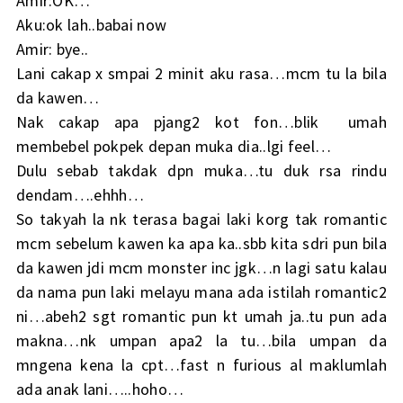
Amir:OK…
Aku:ok lah..babai now
Amir: bye..
Lani cakap x smpai 2 minit aku rasa…mcm tu la bila
da kawen…
Nak cakap apa pjang2 kot fon…blik umah
membebel pokpek depan muka dia..lgi feel…
Dulu sebab takdak dpn muka…tu duk rsa rindu
dendam….ehhh…
So takyah la nk terasa bagai laki korg tak romantic
mcm sebelum kawen ka apa ka..sbb kita sdri pun bila
da kawen jdi mcm monster inc jgk…n lagi satu kalau
da nama pun laki melayu mana ada istilah romantic2
ni…abeh2 sgt romantic pun kt umah ja..tu pun ada
makna…nk umpan apa2 la tu…bila umpan da
mngena kena la cpt…fast n furious al maklumlah
ada anak lani…..hoho…