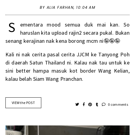
BY ALIA FARHAN,
10:04 AM
S
ementara mood semua duk mai kan. So
haruslan kita upload rajin2 secara pukal. Bukan
senang kerajinan nak kena borong mcm ni🤪🤪🤪
Kali ni nak cerita pasal cerita JJCM ke Tanyong Poh
di daerah Satun Thailand ni. Kalau nak tau untuk ke
sini better hampa masuk kot border Wang Kelian,
kalau belah Siam Wang Pranchan.
VIEW the POST
0 comments