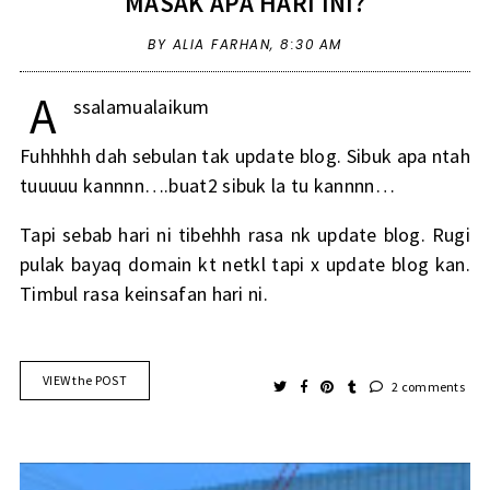
MASAK APA HARI INI?
BY ALIA FARHAN,
8:30 AM
A
ssalamualaikum
Fuhhhhh dah sebulan tak update blog. Sibuk apa ntah
tuuuuu kannnn….buat2 sibuk la tu kannnn…
Tapi sebab hari ni tibehhh rasa nk update blog. Rugi
pulak bayaq domain kt netkl tapi x update blog kan.
Timbul rasa keinsafan hari ni.
VIEW the POST
2 comments