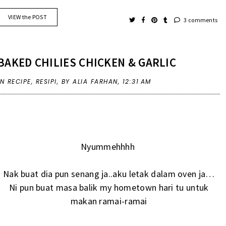
VIEW the POST
3 comments
BAKED CHILIES CHICKEN & GARLIC
IN
RECIPE
,
RESIPI
,
BY ALIA FARHAN,
12:31 AM
Nyummehhhh
Nak buat dia pun senang ja..aku letak dalam oven ja…
Ni pun buat masa balik my hometown hari tu untuk
makan ramai-ramai