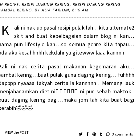
IN
RECIPE
,
RESIPI DAGING KERING
,
RESIPI DAGING KERING
SAMBAL KERING
,
BY ALIA FARHAN,
8:19 AM
K
ali ni nak up pasal resipi pulak lah…kita alternate2
skit and buat kepelbagaian dalam blog ni kan…
nama pun lifestyle kan…so semua genre kita tapau…
ada aku kesahhhhh kekdahnya gitewww laaa kannnn
Kali ni nak cerita pasal makanan kegemaran aku…
sambal kering…buat pulak guna daging kering….fuhhhh
dapppp nyaaaa takyah cerita la kannnnn…Memang lauk
menjahanamkan diet ni😵‍💫😵‍💫😵‍💫 ni pun sebab maktok
buat daging kering bagi…maka jom lah kita buat bagi
perabih🤣🤣🤣
VIEW the POST
3 comments