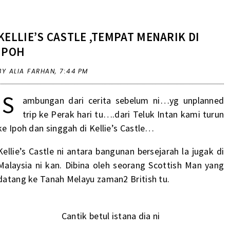
KELLIE’S CASTLE ,TEMPAT MENARIK DI
IPOH
BY ALIA FARHAN,
7:44 PM
S
ambungan dari cerita sebelum ni…yg unplanned
trip ke Perak hari tu….dari Teluk Intan kami turun
ke Ipoh dan singgah di Kellie’s Castle…
Kellie’s Castle ni antara bangunan bersejarah la jugak di
Malaysia ni kan. Dibina oleh seorang Scottish Man yang
datang ke Tanah Melayu zaman2 British tu.
Cantik betul istana dia ni