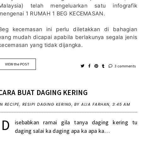
Malaysia) telah mengeluarkan satu infografik
mengenai 1 RUMAH 1 BEG KECEMASAN.
Beg kecemasan ini perlu diletakkan di bahagian
yang mudah dicapai apabila berlakunya segala jenis
kecemasan yang tidak dijangka.
VIEW the POST
3 comments
CARA BUAT DAGING KERING
IN
RECIPE
,
RESIPI DAGING KERING
,
BY ALIA FARHAN,
3:45 AM
D
isebabkan ramai gila tanya daging kering tu
daging salai ka daging apa ka apa ka…