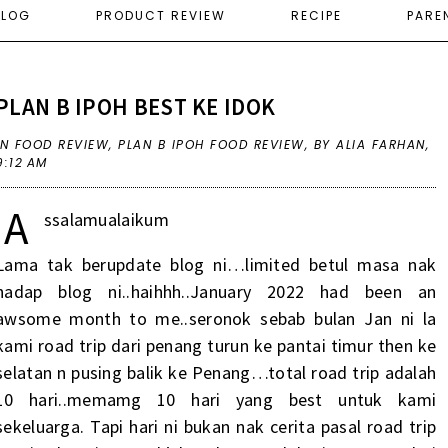
ELOG
PRODUCT REVIEW
RECIPE
PARE
PLAN B IPOH BEST KE IDOK
IN
FOOD REVIEW
,
PLAN B IPOH FOOD REVIEW
,
BY ALIA FARHAN,
9:12 AM
A
ssalamualaikum
Lama tak berupdate blog ni…limited betul masa nak
hadap blog ni..haihhh..January 2022 had been an
awsome month to me..seronok sebab bulan Jan ni la
kami road trip dari penang turun ke pantai timur then ke
selatan n pusing balik ke Penang…total road trip adalah
10 hari..memamg 10 hari yang best untuk kami
sekeluarga. Tapi hari ni bukan nak cerita pasal road trip