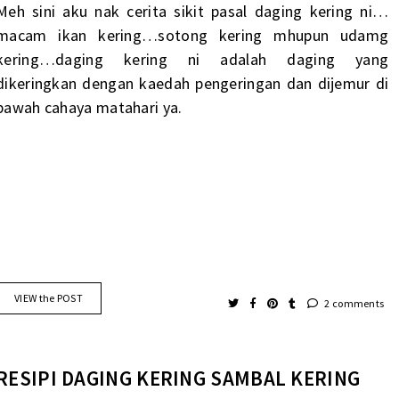
Meh sini aku nak cerita sikit pasal daging kering ni…
macam ikan kering…sotong kering mhupun udamg
kering…daging kering ni adalah daging yang
dikeringkan dengan kaedah pengeringan dan dijemur di
bawah cahaya matahari ya.
VIEW the POST
2 comments
RESIPI DAGING KERING SAMBAL KERING