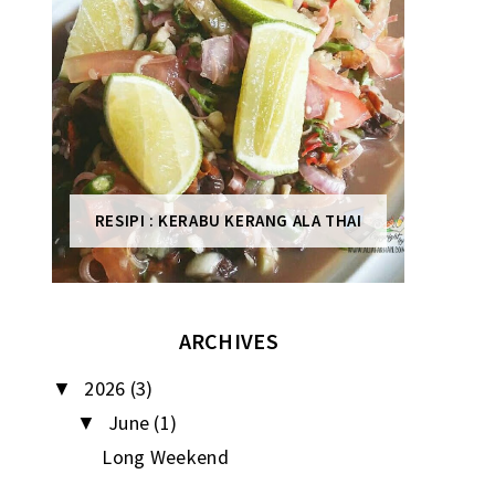
RESIPI : KERABU KERANG ALA THAI
ARCHIVES
2026
(3)
▼
June
(1)
▼
Long Weekend