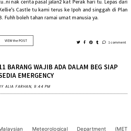
tu..ni nak cerita pasal jalan2 kat Perak hari tu. Lepas dari
Kellie’s Castle tu kami terus ke Ipoh and singgah di Plan
B. Fuhh boleh tahan ramai umat manusia ya.
VIEW the POST
1 comment
11 BARANG WAJIB ADA DALAM BEG SIAP
SEDIA EMERGENCY
BY ALIA FARHAN,
9:44 PM
Malaysian Meteorological Department (MET