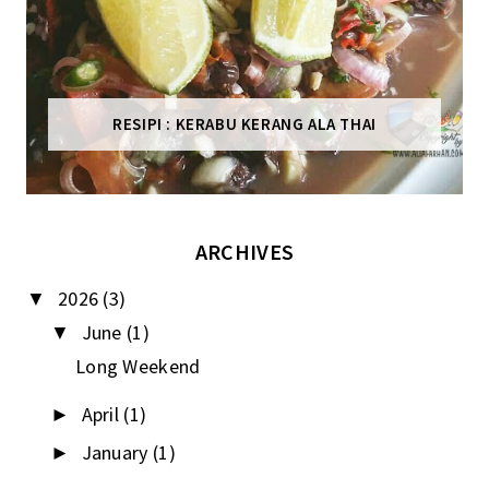
RESIPI : KERABU KERANG ALA THAI
ARCHIVES
2026
(3)
▼
June
(1)
▼
Long Weekend
April
(1)
►
January
(1)
►