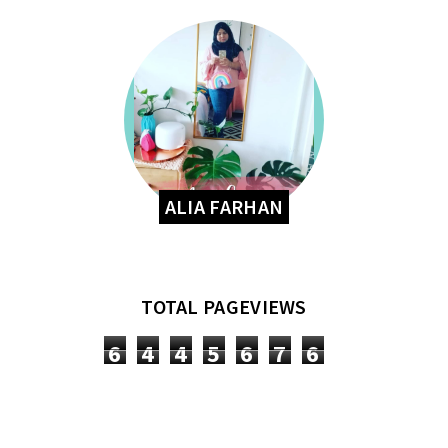
ALIA FARHAN
TOTAL PAGEVIEWS
6
4
4
5
6
7
6