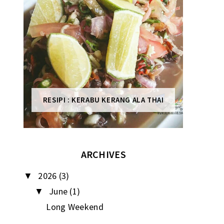
RESIPI : KERABU KERANG ALA THAI
ARCHIVES
2026
(3)
▼
June
(1)
▼
Long Weekend