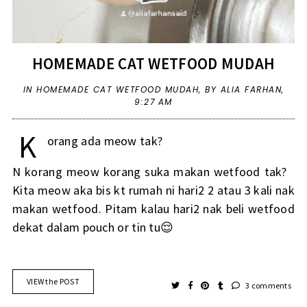
HOMEMADE CAT WETFOOD MUDAH
IN
HOMEMADE CAT WETFOOD MUDAH
,
BY ALIA FARHAN,
9:27 AM
K
orang ada meow tak?
N korang meow korang suka makan wetfood tak?
Kita meow aka bis kt rumah ni hari2 2 atau 3 kali nak
makan wetfood. Pitam kalau hari2 nak beli wetfood
dekat dalam pouch or tin tu😌
VIEW the POST
3 comments