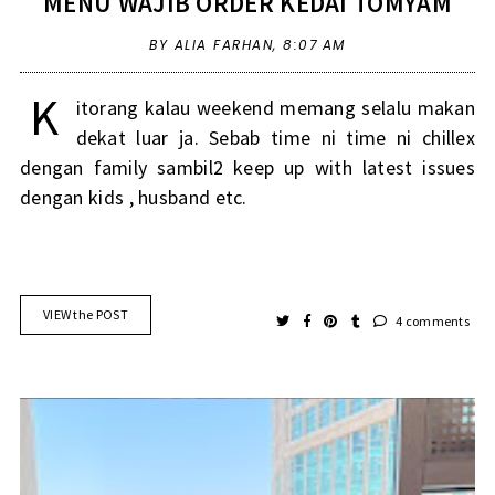
MENU WAJIB ORDER KEDAI TOMYAM
BY ALIA FARHAN,
8:07 AM
K
itorang kalau weekend memang selalu makan
dekat luar ja. Sebab time ni time ni chillex
dengan family sambil2 keep up with latest issues
dengan kids , husband etc.
VIEW the POST
4 comments