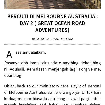
BERCUTI DI MELBOURNE AUSTRALIA :
DAY 2 ( GREAT OCEAN ROAD
ADVENTURES)
BY ALIA FARHAN,
5:01 AM
A
ssalamualaikum,
Rasanya dah lama tak update anything dekat blog
ni. Aduhaiii. Kemalasan menjengah lagi. Forgive me,
dear blog.
Oklah, back to our main story here; Day 2 of Bercuti
di Melbourne Australia. So here we go ya. Untuk hari
kedua; macam biasa la aku bangun awal pagi untuk
masak breakfast and bekal untuk makan dalam