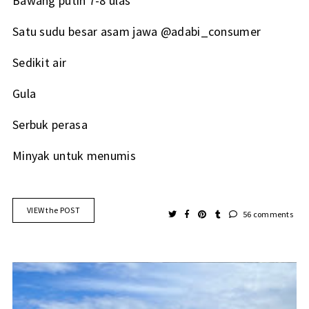
Bawang putih 7-8 ulas
Satu sudu besar asam jawa @adabi_consumer
Sedikit air
Gula
Serbuk perasa
Minyak untuk menumis
VIEW the POST
56 comments