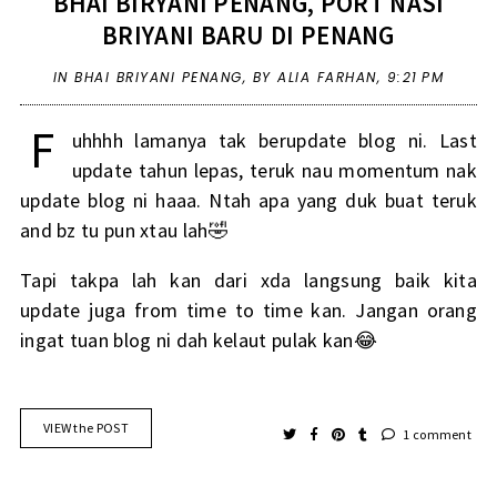
BHAI BIRYANI PENANG, PORT NASI
BRIYANI BARU DI PENANG
IN
BHAI BRIYANI PENANG
,
BY ALIA FARHAN,
9:21 PM
F
uhhhh lamanya tak berupdate blog ni. Last
update tahun lepas, teruk nau momentum nak
update blog ni haaa. Ntah apa yang duk buat teruk
and bz tu pun xtau lah🤣
Tapi takpa lah kan dari xda langsung baik kita
update juga from time to time kan. Jangan orang
ingat tuan blog ni dah kelaut pulak kan😂
VIEW the POST
1 comment