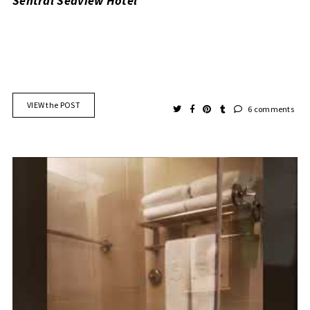
Sentral Seaview Hotel
VIEW the POST
6 comments