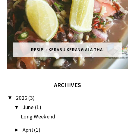
RESIPI : KERABU KERANG ALA THAI
ARCHIVES
2026
(3)
▼
June
(1)
▼
Long Weekend
April
(1)
►