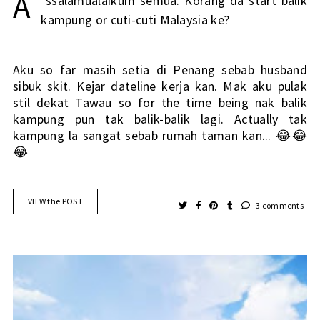
A
ssalamualaikum semua. Korang da start balik 
kampung or cuti-cuti Malaysia ke?
Aku so far masih setia di Penang sebab husband 
sibuk skit. Kejar dateline kerja kan. Mak aku pulak 
stil dekat Tawau so for the time being nak balik 
kampung pun tak balik-balik lagi. Actually tak 
kampung la sangat sebab rumah taman kan... 
😂😂
😂
VIEW the POST
3 comments