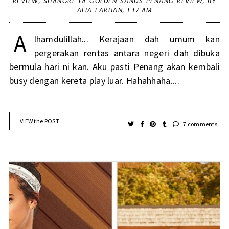
REVIEW
,
SHANGRI-LA GOLDEN SANDS PENANG REVIEW
,
BY
ALIA FARHAN,
1:17 AM
A
lhamdulillah... Kerajaan dah umum kan
pergerakan rentas antara negeri dah dibuka
bermula hari ni kan. Aku pasti Penang akan kembali
busy dengan kereta play luar. Hahahhaha....
VIEW the POST
7 comments