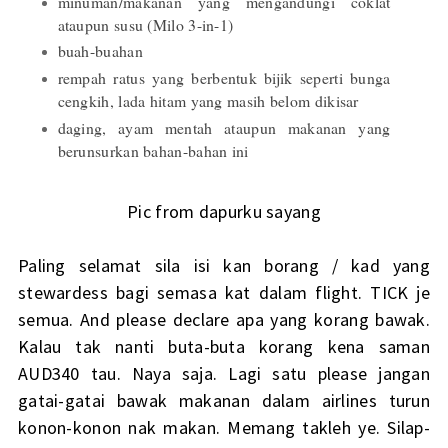
minuman/makanan yang mengandungi coklat
ataupun susu (Milo 3-in-1)
buah-buahan
rempah ratus yang berbentuk bijik seperti bunga
cengkih, lada hitam yang masih belom dikisar
daging, ayam mentah ataupun makanan yang
berunsurkan bahan-bahan ini
Pic from
dapurku sayang
Paling selamat sila isi kan borang / kad yang
stewardess bagi semasa kat dalam flight. TICK je
semua. And please declare apa yang korang bawak.
Kalau tak nanti buta-buta korang kena saman
AUD340 tau. Naya saja. Lagi satu please jangan
gatai-gatai bawak makanan dalam airlines turun
konon-konon nak makan. Memang takleh ye. Silap-