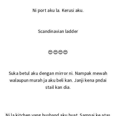
Ni port aku la. Kerusi aku.
Scandinavian ladder
😍😍😍😍
Suka betul aku dengan mirror ni. Nampak mewah
walaupun murah ja aku beli kan. Janji kena pndai
stail kan dia.
Ni la kitchen yang husband aku buat. Sampai ke atas