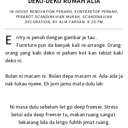
DEKO-DEKO RUMAH ALIA
IN
HOUSE RENOVATION PENANG
,
KONTRAKTOR PENANG
,
PERABOT SCANDINAVIAN MURAH
,
SCANDINAVIAN
DECORATION
,
BY ALIA FARHAN,
9:25 PM
E
ntry ni penuh dengan gambar je tau...
Furniture pun da banyak kali re-arrange. Orang-
orang yang kaki deko ni paham kot kan tebiat kaki
deko ni.
Bulan ni macam ni. Bulan depa macam ni. Ada-ada ja
nak tukau nyeee. Eh jom jamu mata dulu lah.
Ni masa dulu sebelum let go deep freeser. Stress
betul ada deep freeser tu, makan ruang sangat.
Sekarang bila da letgo fuhhh jimat ruang.