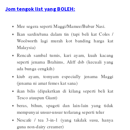
Jom tengok list yang BOLEH:
Mee segera seperti Maggi/Mamee/Bubur Nasi.
Ikan sardin/tuna dalam tin (tapi beli kat Coles /
Woolworth lagi murah kot banding harga kat
Malaysia)
Rencah sambal tumis, kari ayam, kuah kacang
seperti jenama Brahims, Aliff dsb (kecuali yang
ada bunga cengkih)
kiub ayam, tomyam especially jenama Maggi
(jenama ni amat femes kat sana)
ikan bilis (dipaketkan di kilang seperti beli kat
Tesco ataupun Giant)
beras, bihun, spageti dan lain-lain yang tidak
mempunyai unsur-unsur terlarang seperti telur
Nescafe / tea 3-in-1 (yang takdak susu, hanya
guna non-dairy creamer)