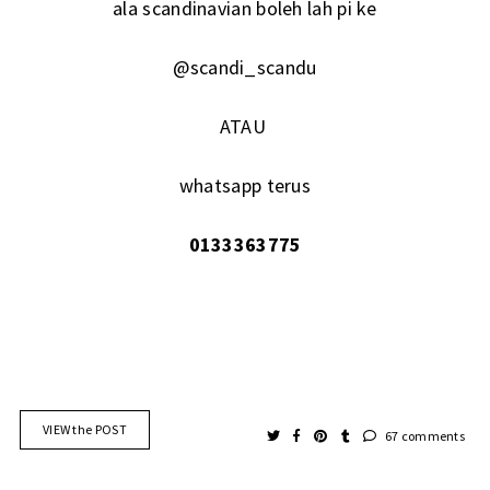
ala scandinavian boleh lah pi ke
@scandi_scandu
ATAU
whatsapp terus
0133363775
VIEW the POST
67 comments