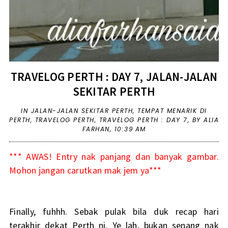
TRAVELOG PERTH : DAY 7, JALAN-JALAN
SEKITAR PERTH
IN
JALAN-JALAN SEKITAR PERTH
,
TEMPAT MENARIK DI
PERTH
,
TRAVELOG PERTH
,
TRAVELOG PERTH : DAY 7
,
BY ALIA
FARHAN,
10:39 AM
*** AWAS! Entry nak panjang dan banyak gambar.
Mohon jangan carutkan mak jem ya***
Finally, fuhhh. Sebak pulak bila duk recap hari
terakhir dekat Perth ni. Ye lah, bukan senang nak