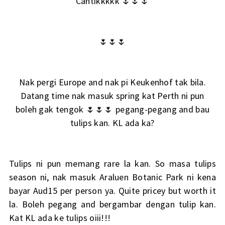
Cantikkkkk 🌷🌷🌷
🌷🌷🌷
Nak pergi Europe and nak pi Keukenhof tak bila.
Datang time nak masuk spring kat Perth ni pun
boleh gak tengok 🌷🌷🌷 pegang-pegang and bau
tulips kan. KL ada ka?
Tulips ni pun memang rare la kan. So masa tulips
season ni, nak masuk Araluen Botanic Park ni kena
bayar Aud15 per person ya. Quite pricey but worth it
la. Boleh pegang and bergambar dengan tulip kan.
Kat KL ada ke tulips oiii!!!