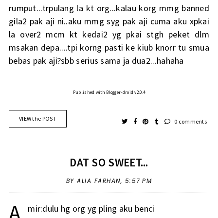
rumput...trpulang la kt org...kalau korg mmg banned
gila2 pak aji ni..aku mmg syg pak aji cuma aku xpkai
la over2 mcm kt kedai2 yg pkai stgh peket dlm
msakan depa....tpi korng pasti ke kiub knorr tu smua
bebas pak aji?sbb serius sama ja dua2...hahaha
Published with Blogger-droid v2.0.4
VIEW the POST
0 comments
DAT SO SWEET...
BY ALIA FARHAN,
5:57 PM
A
mir:dulu hg org yg pling aku benci