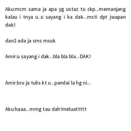
Aku:mcm sama ja apa yg ustaz tu ckp...memanjang
kalau i tnya u..u sayang i ka dak...msti dpt jwapan
dak!
dan2 ada ja sms msuk
Amir:u sayang i dak...bla bla bla...DAK!
Amir:bru ja tulis kt u...pandai la hg ni...
Aku:haaa...mmg tau dah!meluattttt