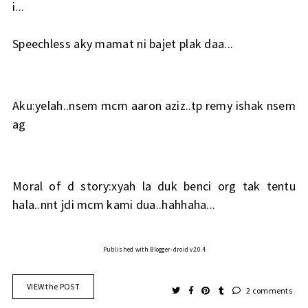
i...
Speechless aky mamat ni bajet plak daa...
Aku:yelah..nsem mcm aaron aziz..tp remy ishak nsem
ag
Moral of d story:xyah la duk benci org tak tentu
hala..nnt jdi mcm kami dua..hahhaha...
Published with Blogger-droid v2.0.4
VIEW the POST
2 comments