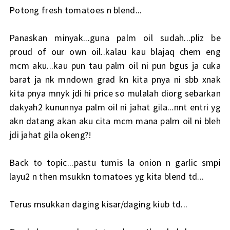
Potong fresh tomatoes n blend...
Panaskan minyak...guna palm oil sudah...pliz be
proud of our own oil..kalau kau blajaq chem eng
mcm aku...kau pun tau palm oil ni pun bgus ja cuka
barat ja nk mndown grad kn kita pnya ni sbb xnak
kita pnya mnyk jdi hi price so mulalah diorg sebarkan
dakyah2 kununnya palm oil ni jahat gila...nnt entri yg
akn datang akan aku cita mcm mana palm oil ni bleh
jdi jahat gila okeng?!
Back to topic...pastu tumis la onion n garlic smpi
layu2 n then msukkn tomatoes yg kita blend td...
Terus msukkan daging kisar/daging kiub td...