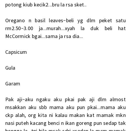
potong kiub kecik2...bru la rsa sket..
Oregano n basil leaves~beli yg dlm peket satu
rm2.50~3.00 ja...murah...xyah la duk beli hat
McCormick bgai...sama ja rsa dia...
Capsicum
Gula
Garam
Pak aji~aku ngaku aku pkai pak aji dlm almost
msakkan aku sbb mama aku pun pkai...mama aku
ckp alah, org kita ni kalau makan kat mamak mkn
nasi puteh kacang benci n ikan goreng pun sedap tak
hengga la...tpi bila msak sdri xsedap la mcm mamak