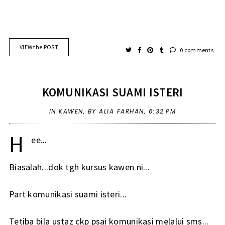
VIEW the POST
0 comments
KOMUNIKASI SUAMI ISTERI
IN
KAWEN
,
BY ALIA FARHAN,
6:32 PM
H
ee...
Biasalah...dok tgh kursus kawen ni...
Part komunikasi suami isteri...
Tetiba bila ustaz ckp psai komunikasi melalui sms...