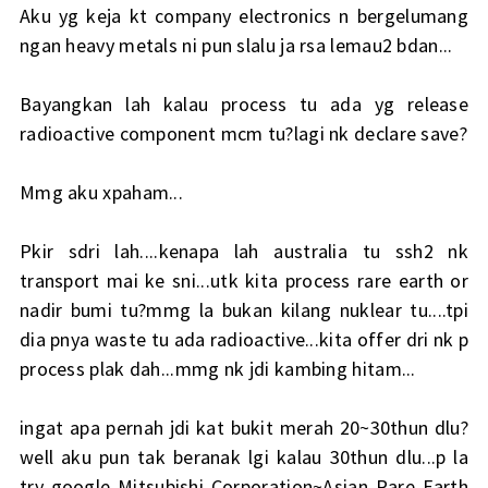
Aku yg keja kt company electronics n bergelumang
ngan heavy metals ni pun slalu ja rsa lemau2 bdan...
Bayangkan lah kalau process tu ada yg release
radioactive component mcm tu?lagi nk declare save?
Mmg aku xpaham...
Pkir sdri lah....kenapa lah australia tu ssh2 nk
transport mai ke sni...utk kita process rare earth or
nadir bumi tu?mmg la bukan kilang nuklear tu....tpi
dia pnya waste tu ada radioactive...kita offer dri nk p
process plak dah...mmg nk jdi kambing hitam...
ingat apa pernah jdi kat bukit merah 20~30thun dlu?
well aku pun tak beranak lgi kalau 30thun dlu...p la
try google Mitsubishi Corporation~Asian Rare Earth