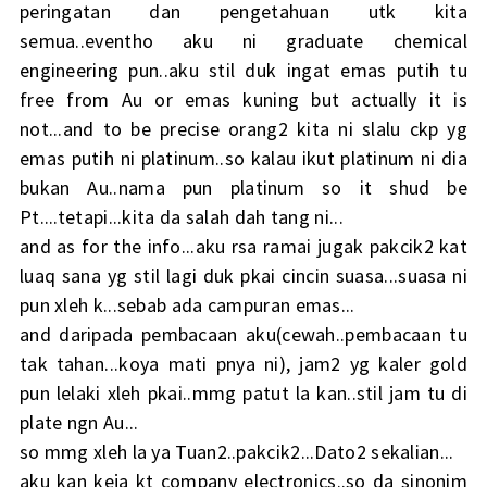
peringatan dan pengetahuan utk kita
semua..eventho aku ni graduate chemical
engineering pun..aku stil duk ingat emas putih tu
free from Au or emas kuning but actually it is
not...
and to be precise orang2 kita ni slalu ckp yg
emas putih ni platinum..so kalau ikut platinum ni dia
bukan Au..nama pun platinum so it shud be
Pt....
tetapi...kita da salah dah tang ni...
and as for the info...aku rsa ramai jugak pakcik2 kat
luaq sana yg stil lagi duk pkai cincin suasa...suasa ni
pun xleh k...sebab ada campuran emas...
and daripada pembacaan aku(cewah..pembacaan tu
tak tahan...koya mati pnya ni), jam2 yg kaler gold
pun lelaki xleh pkai..mmg patut la kan..stil jam tu di
plate ngn Au...
so mmg xleh la ya Tuan2..pakcik2...Dato2 sekalian...
aku kan keja kt company electronics..so da sinonim