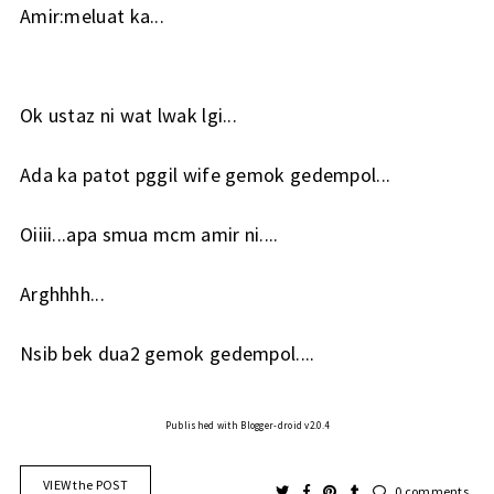
Amir:meluat ka...
Ok ustaz ni wat lwak lgi...
Ada ka patot pggil wife gemok gedempol...
Oiiii...apa smua mcm amir ni....
Arghhhh...
Nsib bek dua2 gemok gedempol....
Published with Blogger-droid v2.0.4
VIEW the POST
0 comments