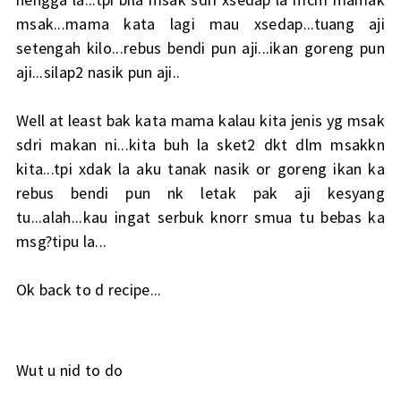
msak...mama kata lagi mau xsedap...tuang aji
setengah kilo...rebus bendi pun aji...ikan goreng pun
aji...silap2 nasik pun aji..
Well at least bak kata mama kalau kita jenis yg msak
sdri makan ni...kita buh la sket2 dkt dlm msakkn
kita...tpi xdak la aku tanak nasik or goreng ikan ka
rebus bendi pun nk letak pak aji kesyang
tu...alah...kau ingat serbuk knorr smua tu bebas ka
msg?tipu la...
Ok back to d recipe...
Wut u nid to do