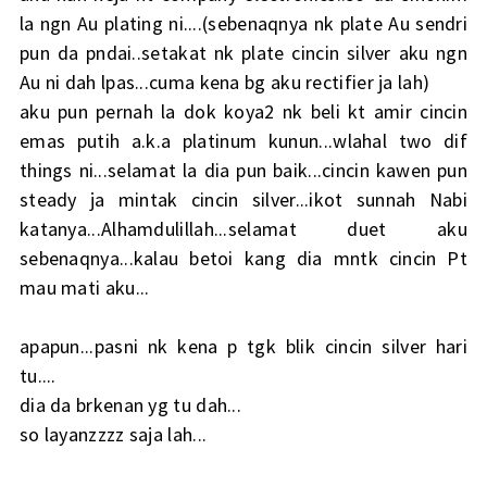
la ngn Au plating ni....(sebenaqnya nk plate Au sendri
pun da pndai..setakat nk plate cincin silver aku ngn
Au ni dah lpas...cuma kena bg aku rectifier ja lah)
aku pun pernah la dok koya2 nk beli kt amir cincin
emas putih a.k.a platinum kunun...wlahal two dif
things ni...selamat la dia pun baik...cincin kawen pun
steady ja mintak cincin silver...ikot sunnah Nabi
katanya...Alhamdulillah...selamat duet aku
sebenaqnya...kalau betoi kang dia mntk cincin Pt
mau mati aku...
apapun...pasni nk kena p tgk blik cincin silver hari
tu....
dia da brkenan yg tu dah...
so layanzzzz saja lah...