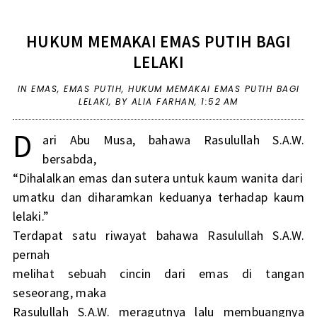
HUKUM MEMAKAI EMAS PUTIH BAGI
LELAKI
IN
EMAS
,
EMAS PUTIH
,
HUKUM MEMAKAI EMAS PUTIH BAGI
LELAKI
,
BY ALIA FARHAN,
1:52 AM
D
ari Abu Musa, bahawa Rasulullah S.A.W.
bersabda,
“Dihalalkan emas dan sutera untuk kaum wanita dari
umatku dan diharamkan keduanya terhadap kaum
lelaki.”
Terdapat satu riwayat bahawa Rasulullah S.A.W.
pernah
melihat sebuah cincin dari emas di tangan
seseorang, maka
Rasulullah S.A.W. meragutnya lalu membuangnya