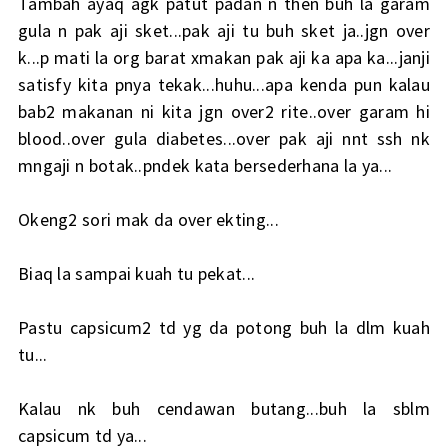
Tambah ayaq agk patut padan n then buh la garam
gula n pak aji sket...pak aji tu buh sket ja..jgn over
k...p mati la org barat xmakan pak aji ka apa ka...janji
satisfy kita pnya tekak...huhu...apa kenda pun kalau
bab2 makanan ni kita jgn over2 rite..over garam hi
blood..over gula diabetes...over pak aji nnt ssh nk
mngaji n botak..pndek kata bersederhana la ya...
Okeng2 sori mak da over ekting...
Biaq la sampai kuah tu pekat...
Pastu capsicum2 td yg da potong buh la dlm kuah
tu...
Kalau nk buh cendawan butang...buh la sblm
capsicum td ya...