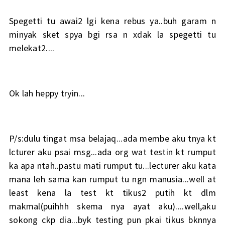
Spegetti tu awai2 lgi kena rebus ya..buh garam n
minyak sket spya bgi rsa n xdak la spegetti tu
melekat2....
Ok lah heppy tryin...
P/s:dulu tingat msa belajaq...ada membe aku tnya kt
lcturer aku psai msg...ada org wat testin kt rumput
ka apa ntah..pastu mati rumput tu...lecturer aku kata
mana leh sama kan rumput tu ngn manusia...well at
least kena la test kt tikus2 putih kt dlm
makmal(puihhh skema nya ayat aku)....well,aku
sokong ckp dia...byk testing pun pkai tikus bknnya