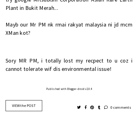
Plant in Bukit Merah...
Mayb our Mr PM nk rmai rakyat malaysia ni jd mcm
XMan kot?
Sory MR PM, i totally lost my recpect to u coz i
cannot tolerate wif dis environmental issue!
Published with Blogger-droid v2.0.4
VIEW the POST
0 comments