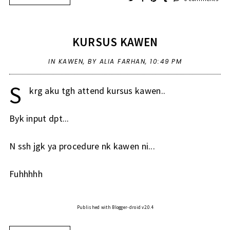
KURSUS KAWEN
IN
KAWEN
,
BY ALIA FARHAN,
10:49 PM
S
krg aku tgh attend kursus kawen..
Byk input dpt...
N ssh jgk ya procedure nk kawen ni...
Fuhhhhh
Published with Blogger-droid v2.0.4