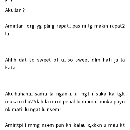
Aku:lani?
Amir:lani org yg pling rapat..lpas ni lg makin rapat2
la...
Ahhh dat so sweet of u...so sweet..dlm hati ja la
kata...
Aku:hahaha...sama la ngan i...u ingt i suka ka tgk
muka u dlu2?dah la mcm pehal lu mamat muka poyo
nk mati..lu ngat lu nsem?
Amir:tpi i mmg nsem pun kn..kalau x,xkkn u mau kt