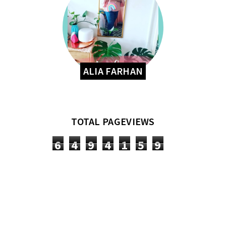
ALIA FARHAN
TOTAL PAGEVIEWS
6
4
9
4
1
5
9