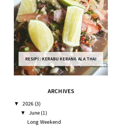
RESIPI : KERABU KERANG ALA THAI
ARCHIVES
2026
(3)
▼
June
(1)
▼
Long Weekend