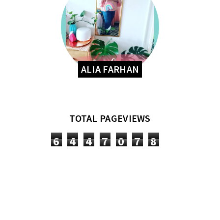
ALIA FARHAN
TOTAL PAGEVIEWS
6
4
4
7
0
7
8