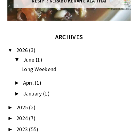
RESIPI : KERABU KERANG ALA THAI
ARCHIVES
2026
(3)
▼
June
(1)
▼
Long Weekend
April
(1)
►
January
(1)
►
2025
(2)
►
2024
(7)
►
2023
(55)
►