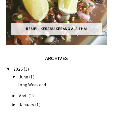
RESIPI : KERABU KERANG ALA THAI
ARCHIVES
2026
(3)
▼
June
(1)
▼
Long Weekend
April
(1)
►
January
(1)
►