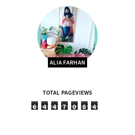
ALIA FARHAN
TOTAL PAGEVIEWS
6
4
4
7
0
8
4