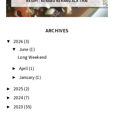
RESIPI : KERABU KERANG ALA THAI
ARCHIVES
2026
(3)
▼
June
(1)
▼
Long Weekend
April
(1)
►
January
(1)
►
2025
(2)
►
2024
(7)
►
2023
(55)
►