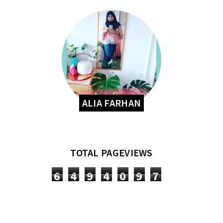
ALIA FARHAN
TOTAL PAGEVIEWS
6
4
9
4
0
9
7