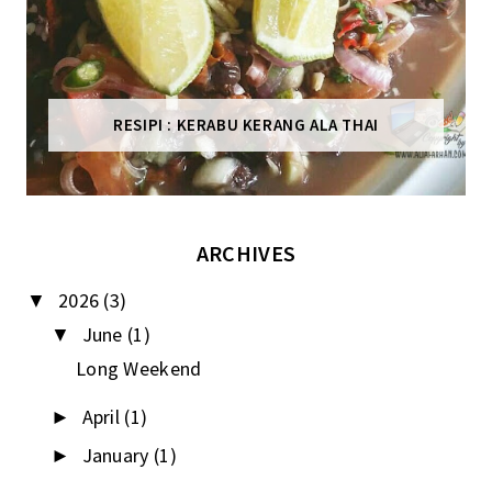
RESIPI : KERABU KERANG ALA THAI
ARCHIVES
2026
(3)
▼
June
(1)
▼
Long Weekend
April
(1)
►
January
(1)
►