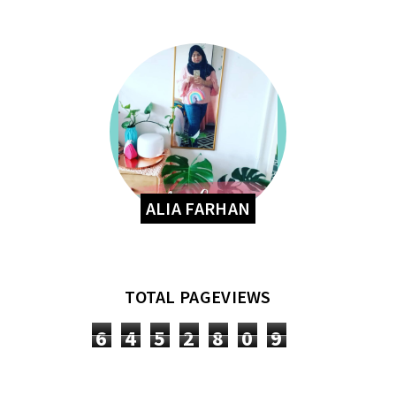
ALIA FARHAN
TOTAL PAGEVIEWS
6
4
5
2
8
0
9