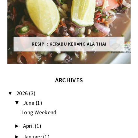
RESIPI : KERABU KERANG ALA THAI
ARCHIVES
2026
(3)
▼
June
(1)
▼
Long Weekend
April
(1)
►
January
(1)
►