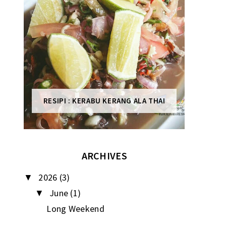
RESIPI : KERABU KERANG ALA THAI
ARCHIVES
2026
(3)
▼
June
(1)
▼
Long Weekend