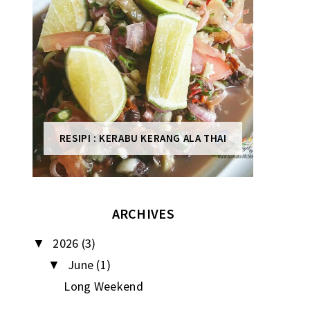
RESIPI : KERABU KERANG ALA THAI
ARCHIVES
2026
(3)
▼
June
(1)
▼
Long Weekend