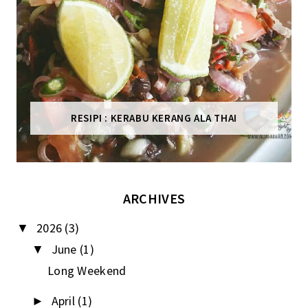
RESIPI : KERABU KERANG ALA THAI
ARCHIVES
2026
(3)
▼
June
(1)
▼
Long Weekend
April
(1)
►