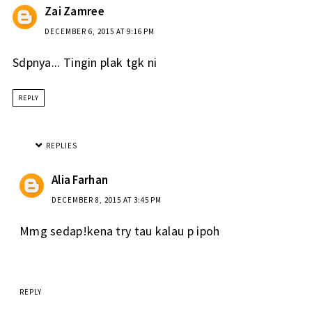
Zai Zamree
DECEMBER 6, 2015 AT 9:16 PM
Sdpnya... Tingin plak tgk ni
REPLY
REPLIES
Alia Farhan
DECEMBER 8, 2015 AT 3:45 PM
Mmg sedap!kena try tau kalau p ipoh
REPLY