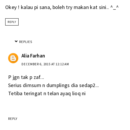
Okey ! kalau pi sana, boleh try makan kat sini.. ^_^
REPLY
REPLIES
Alia Farhan
DECEMBER 6, 2015 AT 12:12 AM
P jgn tak p zaf...
Serius dimsum n dumplings dia sedap2...
Tetiba teringat n telan ayaq lioq ni
REPLY