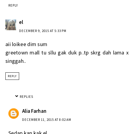
REPLY
el
DECEMBER 9, 2015 AT 5:33 PM
aii loikee dim sum
greetown mall tu sllu gak duk p..tp skrg dah lama x
singgah..
REPLY
REPLIES
Alia Farhan
DECEMBER 11, 2015 AT 8:02 AM
Sedap kan kak el....